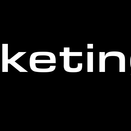
ketin
owbanned