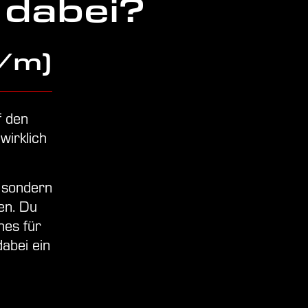
 dabei?
d/m)
f den
wirklich
 sondern
en. Du
hes für
dabei ein