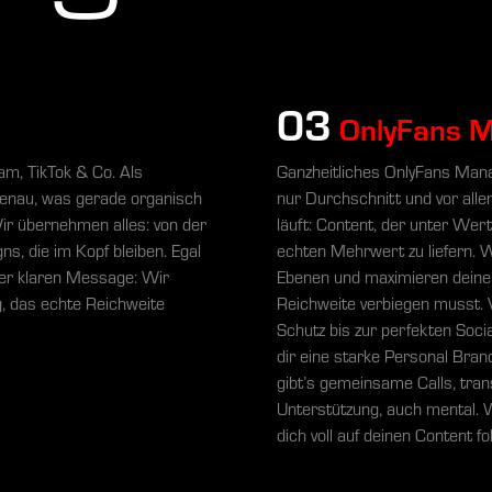
03
OnlyFans 
am, TikTok & Co. Als
Ganzheitliches OnlyFans Mana
genau, was gerade organisch
nur Durchschnitt und vor all
ir übernehmen alles: von der
läuft: Content, der unter Wer
, die im Kopf bleiben. Egal
echten Mehrwert zu liefern. W
iner klaren Message: Wir
Ebenen und maximieren deine 
ng, das echte Reichweite
Reichweite verbiegen musst. 
Schutz bis zur perfekten Socia
dir eine starke Personal Bra
gibt’s gemeinsame Calls, tra
Unterstützung, auch mental. 
dich voll auf deinen Content f