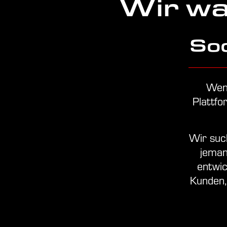
Wir wa
Soc
Wenn
Plattfo
Wir suc
jeman
entwic
Kunden, 